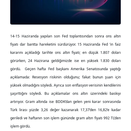
14-15 Haziranda yapılan son Fed toplantısından sonra ons altın
fiyatı dar bantta hareketini sürdürüyor. 15 Haziranda Fed ’in faiz
kararını açıkladığı tarihte ons altın fiyatı; en düşük 1.807 doları
görürken, 24 Hazirana geldiğimizde ise en yüksek 1.830 doları
gördü. Geçen hafta Fed başkanı Amerika Senatosunda yaptığı
açıklamada: Resesyon riskinin olduğunu; fakat bunun şuan için
yüksek olmadığını söyledi. Ayrıca son enflasyon verisinin kendilerini
şaşırttığını söyledi. Bu açıklamalar ons altın üzerindeki baskıyı
artırıyor. Gram altında ise BDDK’dan gelen yeni karar sonrasında
Türk lirası yüzde 3,26 değer kazanarak 17,37’den 16,82’e kadar
geriledi ve haftanın son işlem gününde gram altın fiyatı 992 TL’den
işlem gördü.