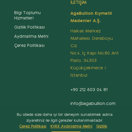
İLETİŞİM
Bilgi Toplumu
AgaBullion Kıymetli
Hizmetleri
Madenler A.Ş.
Gizlilik Politikası
Halkalı Merkez
Aydınlatma Metni
Mahallesi, Dereboyu
Cd.
Çerez Politikası
No:4, İç Kapı No:80 Ant
Plato, 34303
Küçükçekmece /
İstanbul
+90 212 603 04 81
info@agabullion.com
Bu sitede size daha iyi bir deneyim sunabilmek adına
ziyaretiniz ile ilgili çerezler kullanılmaktadır.
Çerez Politikası
KVKK Aydınlatma Metni
Gizlilik