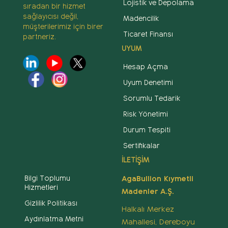
Lojistik ve Depolama
sıradan bir hizmet
sağlayıcısı değil,
Madencilik
müşterilerimiz için birer
Ticaret Finansı
partneriz.
UYUM
Hesap Açma
Uyum Denetimi
Sorumlu Tedarik
Risk Yönetimi
Durum Tespiti
Sertifikalar
İLETİŞİM
Bilgi Toplumu
AgaBullion Kıymetli
Hizmetleri
Madenler A.Ş.
Gizlilik Politikası
Halkalı Merkez
Aydınlatma Metni
Mahallesi, Dereboyu