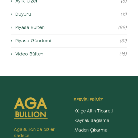
Aylık Özet
(8)
Duyuru
(11)
Piyasa Bülteni
(89)
Piyasa Gündemi
(31)
Video Bülten
(16)
SERVİSLERİMİZ
Külçe Altın Ticareti
Kaynak Sağlama
AgaBullion'da bizler
Maden Çıkarma
sadece