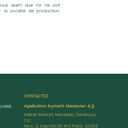
clus avant que l'or ne soit
r la société de production,
CONTACTEZ
AgaBullion Kıymetli Madenler A.Ş.
ociété
Halkalı Merkez Mahallesi, Dereboyu
Cd.
No:4, İç Kapı No:80 Ant Plato, 34303