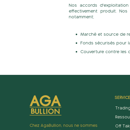
Nos accords d'exploitation
effectivement produit. Nos
notamment;
Marché et source de re
Fonds sécurisés pour la
Couverture contre les 
SERVIC
Trading
Ressou
Chez AgaBullion, nous ne sommes
Off Tak