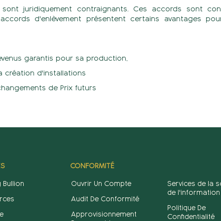
 sont juridiquement contraignants. Ces accords sont con
 accords d'enlèvement présentent certains avantages pou
venus garantis pour sa production,
 création d'installations
changements de Prix futurs
ES
CONFORMITÉ
 Bullion
Ouvrir Un Compte
Services de la s
de l'information
rces
Audit De Conformité
Politique De
e
Approvisionnement
Confidentialité