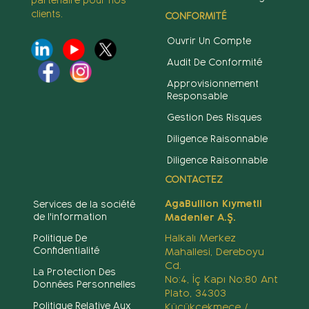
partenaire pour nos
clients.
CONFORMITÉ
Ouvrir Un Compte
Audit De Conformité
Approvisionnement
Responsable
Gestion Des Risques
Diligence Raisonnable
Diligence Raisonnable
CONTACTEZ
AgaBullion Kıymetli
Services de la société
de l'information
Madenler A.Ş.
Halkalı Merkez
Politique De
Confidentialité
Mahallesi, Dereboyu
Cd.
La Protection Des
No:4, İç Kapı No:80 Ant
Données Personnelles
Plato, 34303
Politique Relative Aux
Küçükçekmece /