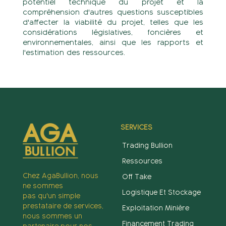
potentiel technique du projet et la
compréhension d'autres questions susceptibles
d'affecter la viabilité du projet, telles que les
considérations législatives, foncières et
environnementales, ainsi que les rapports et
l'estimation des ressources.
SERVICES
Trading Bullion
Ressources
Chez AgaBullion, nous
Off Take
ne sommes
Logistique Et Stockage
pas qu'un simple
prestataire de services,
Exploitation Minière
nous sommes un
Financement Trading